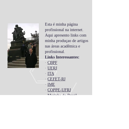
Esta é minha página
profissional na internet.
Aqui apresento links com
minha produçao de artigos
nas áreas acadêmica e
profissional.
Links Interessantes:
·
CBPF
·
UERJ
·
ITA
·
CEFET-RJ
·
IME
·
COPPE-UFRJ
·
Marinha do Brasil
·
Exército Brasileiro
·
Força Aérea Brasileira
.
Meu Canal do Youtube