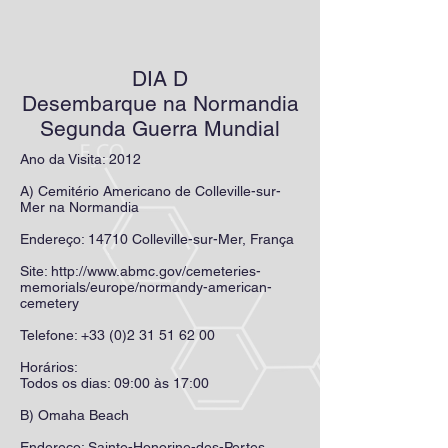
DIA D
Desembarque na Normandia
Segunda Guerra Mundial
Ano da Visita: 2012
A) Cemitério Americano de Colleville-sur-
Mer na Normandia
Endereço
: 14710 Colleville-sur-Mer, França
Site:
http://www.abmc.gov/cemeteries-
memorials/europe/normandy-american-
cemetery
Telefone:
+33 (0)2 31 51 62 00
Horários:
Todos os dias: 09:00 às 17:00
B) Omaha Beach
Endereço:
Sainte-Honorine-des-Pertes
,